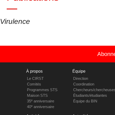
Virulence
Abonnez
À propos
Équipe
Le CIRST
Direction
Comités
Coordination
Programmes STS
Chercheurs/chercheuse
Maison STS
Étudiants/étudiantes
e
35
anniversaire
Équipe du BIN
e
40
anniversaire