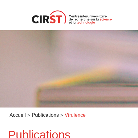
Aller
au
contenu
>
>
Accueil
Publications
Virulence
Publications