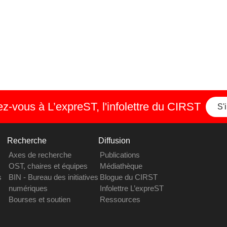
-vous à L’expreST, l'infolettre du CIRST
S'
Recherche
Diffusion
Axes de recherche
Publications
OST, chaires et équipes
Médiathèque
s
BIN - Bureau des initiatives
Blogue du CIRST
numériques
Infolettre L’expreST
Bourses et soutien
Ressources