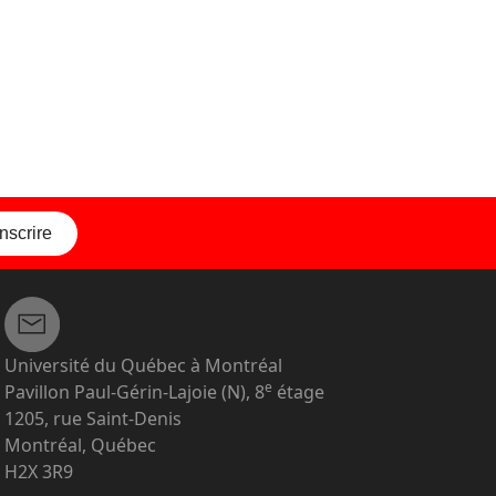
inscrire
Université du Québec à Montréal
e
Pavillon Paul-Gérin-Lajoie (N), 8
étage
1205, rue Saint-Denis
Montréal, Québec
H2X 3R9