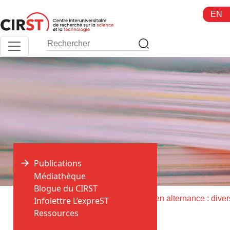
Aller
EN
au
contenu
Publications
Médiathèque
Blogue du CIRST
>
>
Accueil
Publications
Infolettre L’expreST
Ressources