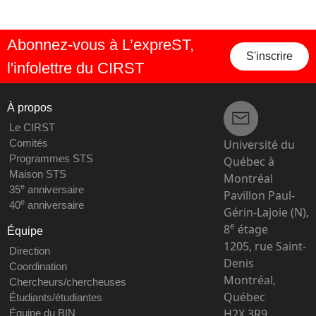
Abonnez-vous à L’expreST,
S'inscrire
l'infolettre du CIRST
À propos
Le CIRST
Université du
Comités
Programmes STS
Québec à
Maison STS
Montréal
e
35
anniversaire
Pavillon Paul-
e
40
anniversaire
Gérin-Lajoie (N),
e
8
étage
Équipe
1205, rue Saint-
Direction
Denis
Coordination
Montréal,
Chercheurs/chercheuses
Québec
Étudiants/étudiantes
H2X 3R9
Équipe du BIN