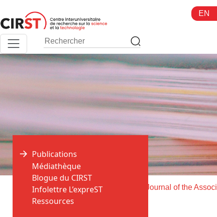
Aller
EN
au
contenu
Publications
Médiathèque
Blogue du CIRST
>
>
Accueil
Publications
Infolettre L’expreST
Ressources