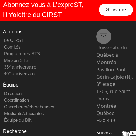
Abonnez-vous à L’expreST,
S'inscrire
l'infolettre du CIRST
À propos
Le CIRST
Université du
Comités
Programmes STS
Québec à
Maison STS
Montréal
e
35
anniversaire
Pavillon Paul-
e
40
anniversaire
Gérin-Lajoie (N),
e
8
étage
Équipe
1205, rue Saint-
Direction
Denis
Coordination
Montréal,
Chercheurs/chercheuses
Québec
Étudiants/étudiantes
H2X 3R9
Équipe du BIN
Recherche
Suivez-