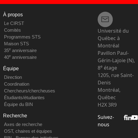
À propos
Le CIRST
Université du
Comités
Programmes STS
Québec à
Maison STS
Montréal
e
35
anniversaire
Pavillon Paul-
e
40
anniversaire
Gérin-Lajoie (N),
e
8
étage
Équipe
1205, rue Saint-
Direction
Denis
Coordination
Montréal,
Chercheurs/chercheuses
Québec
Étudiants/étudiantes
H2X 3R9
Équipe du BIN
Recherche
Suivez-
nous
Axes de recherche
OST, chaires et équipes
BIN - Bureau des initiatives