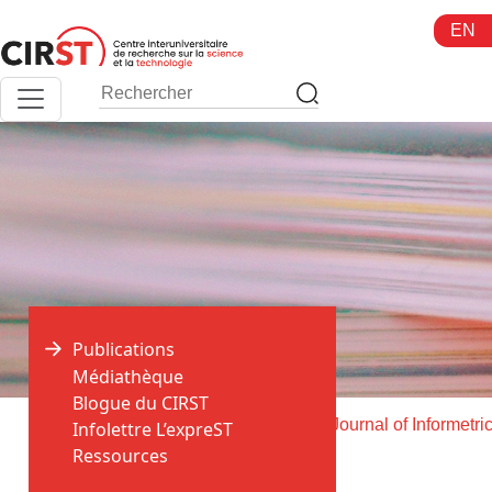
Aller
EN
au
contenu
Publications
Médiathèque
Blogue du CIRST
>
>
Accueil
Publications
Infolettre L’expreST
Ressources