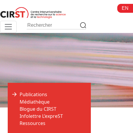
Aller
EN
au
contenu
Publications
Médiathèque
Blogue du CIRST
>
>
Accueil
Publications
HOPOS
Infolettre L’expreST
Ressources