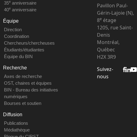
e
35
anniversaire
Pavillon Paul-
e
40
anniversaire
Gérin-Lajoie (N),
e
8
étage
Équipe
1205, rue Saint-
Direction
Denis
Coordination
Montréal,
Chercheurs/chercheuses
Québec
Étudiants/étudiantes
H2X 3R9
Équipe du BIN
Recherche
Suivez-
nous
Axes de recherche
OST, chaires et équipes
BIN - Bureau des initiatives
numériques
Bourses et soutien
Diffusion
Publications
Médiathèque
Blogue du CIRST