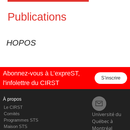
Publications
HOPOS
Abonnez-vous à L’expreST,
S'inscrire
l'infolettre du CIRST
À propos
Le CIRST
Université du
Comités
Programmes STS
Québec à
Maison STS
Montréal