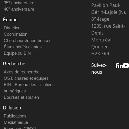
e
35
anniversaire
Pavillon Paul-
e
40
anniversaire
Gérin-Lajoie (N),
e
8
étage
Équipe
1205, rue Saint-
Direction
Denis
Coordination
Montréal,
Chercheurs/chercheuses
Québec
Étudiants/étudiantes
H2X 3R9
Équipe du BIN
Recherche
Suivez-
nous
Axes de recherche
OST, chaires et équipes
BIN - Bureau des initiatives
numériques
Bourses et soutien
Diffusion
Publications
Médiathèque
Blogue du CIRST