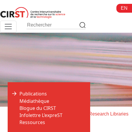
Aller
EN
au
contenu
Publications
Médiathèque
Blogue du CIRST
>
>
Accueil
Publications
College and Research Libraries
Infolettre L’expreST
Ressources