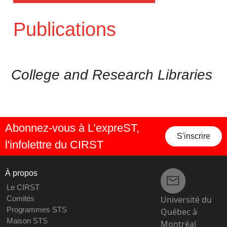
Publications
College and Research Libraries
Abonnez-vous à L’expreST,
S'inscrire
l'infolettre du CIRST
À propos
Le CIRST
Université du
Comités
Programmes STS
Québec à
Maison STS
Montréal