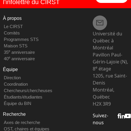
l'infolettre du CIRST
À propos
Le CIRST
Université du
Comités
Programmes STS
Québec à
Maison STS
Montréal
e
35
anniversaire
Pavillon Paul-
e
40
anniversaire
Gérin-Lajoie (N),
e
8
étage
Équipe
1205, rue Saint-
Direction
Denis
Coordination
Montréal,
Chercheurs/chercheuses
Québec
Étudiants/étudiantes
H2X 3R9
Équipe du BIN
Recherche
Suivez-
nous
Axes de recherche
OST, chaires et équipes