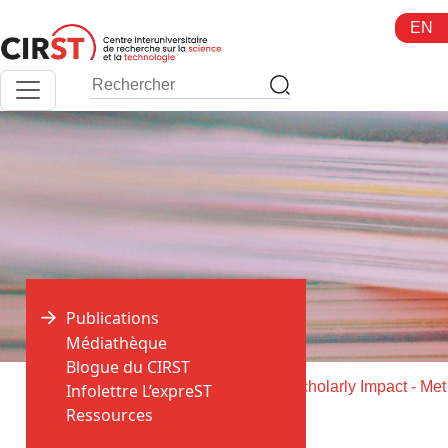
Aller
EN
au
contenu
Publications
Médiathèque
Blogue du CIRST
>
>
Accueil
Publications
Measur
Infolettre L’expreST
Ressources