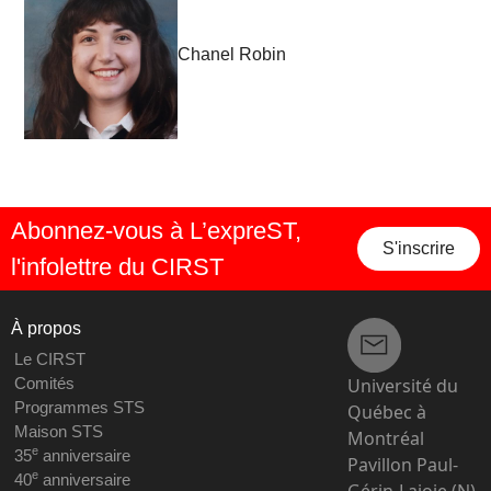
Chanel Robin
Abonnez-vous à L’expreST,
S'inscrire
l'infolettre du CIRST
À propos
Le CIRST
Université du
Comités
Programmes STS
Québec à
Maison STS
Montréal
e
35
anniversaire
Pavillon Paul-
e
40
anniversaire
Gérin-Lajoie (N),