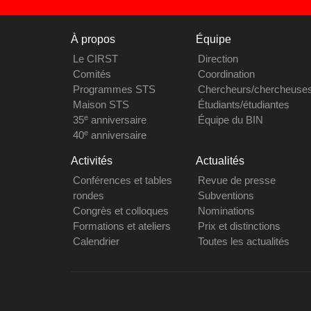
À propos
Équipe
Le CIRST
Direction
Comités
Coordination
Programmes STS
Chercheurs/chercheuse
Maison STS
Étudiants/étudiantes
e
35
anniversaire
Équipe du BIN
e
40
anniversaire
Activités
Actualités
Conférences et tables
Revue de presse
rondes
Subventions
Congrès et colloques
Nominations
Formations et ateliers
Prix et distinctions
Calendrier
Toutes les actualités