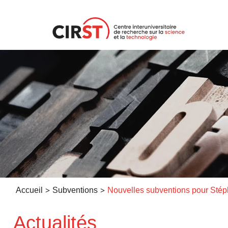
Aller
au
contenu
>
>
Accueil
Subventions
Actualités