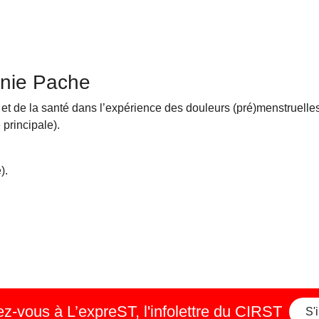
anie Pache
 et de la santé dans l’expérience des douleurs (pré)menstruelles
rincipale).
).
-vous à L’expreST, l'infolettre du CIRST
S'