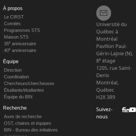
À propos
Le CIRST
Université du
Comités
Programmes STS
Québec à
Maison STS
Montréal
e
35
anniversaire
Pavillon Paul-
e
40
anniversaire
Gérin-Lajoie (N),
e
8
étage
Équipe
1205, rue Saint-
Direction
Denis
Coordination
Montréal,
Chercheurs/chercheuses
Québec
Étudiants/étudiantes
H2X 3R9
Équipe du BIN
Recherche
Suivez-
nous
Axes de recherche
OST, chaires et équipes
BIN - Bureau des initiatives