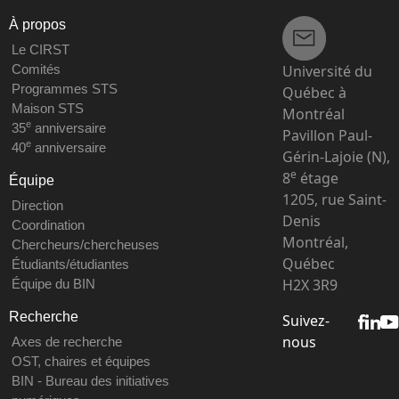
À propos
Le CIRST
Université du
Comités
Programmes STS
Québec à
Maison STS
Montréal
e
35
anniversaire
Pavillon Paul-
e
40
anniversaire
Gérin-Lajoie (N),
e
8
étage
Équipe
1205, rue Saint-
Direction
Denis
Coordination
Montréal,
Chercheurs/chercheuses
Québec
Étudiants/étudiantes
H2X 3R9
Équipe du BIN
Recherche
Suivez-
nous
Axes de recherche
OST, chaires et équipes
BIN - Bureau des initiatives