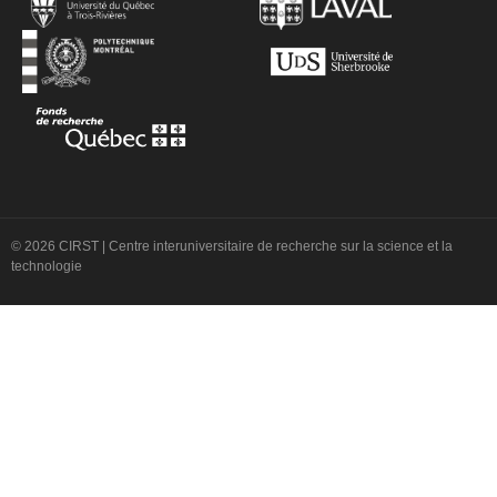
© 2026 CIRST | Centre interuniversitaire de recherche sur la science et la
technologie