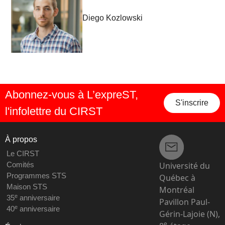
Diego Kozlowski
Abonnez-vous à L’expreST,
S'inscrire
l'infolettre du CIRST
À propos
Le CIRST
Université du
Comités
Programmes STS
Québec à
Maison STS
Montréal
e
35
anniversaire
Pavillon Paul-
e
40
anniversaire
Gérin-Lajoie (N),
e