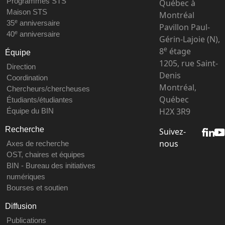
Programmes STS
Québec à
Maison STS
Montréal
e
35
anniversaire
Pavillon Paul-
e
40
anniversaire
Gérin-Lajoie (N),
e
8
étage
Équipe
1205, rue Saint-
Direction
Denis
Coordination
Montréal,
Chercheurs/chercheuses
Québec
Étudiants/étudiantes
H2X 3R9
Équipe du BIN
Recherche
Suivez-
nous
Axes de recherche
OST, chaires et équipes
BIN - Bureau des initiatives
numériques
Bourses et soutien
Diffusion
Publications