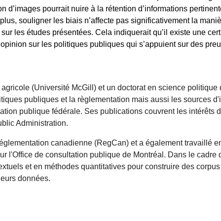
ion d’images pourrait nuire à la rétention d’informations pertinen
us, souligner les biais n’affecte pas significativement la maniè
s sur les études présentées. Cela indiquerait qu’il existe une c
e opinion sur les politiques publiques qui s’appuient sur des pre
gricole (Université McGill) et un doctorat en science politique 
litiques publiques et la règlementation mais aussi les sources d'
ation publique fédérale. Ses publications couvrent les intérêts d
blic Administration.
réglementation canadienne (RegCan) et a également travaillé en
ur l'Office de consultation publique de Montréal. Dans le cadre
xtuels et en méthodes quantitatives pour construire des corpus 
e leurs données.