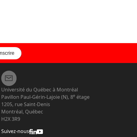
inscrire
Université du Québec à Montréal
e
Pavillon Paul-Gérin-Lajoie (N), 8
étage
1205, rue Saint-Denis
Montréal, Québec
H2X 3R9
Suivez-nous