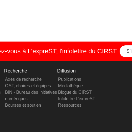
-vous à L’expreST, l'infolettre du CIRST
S'
Recherche
Diffusion
Axes de recherche
Publications
OST, chaires et équipes
Médiathèque
s
BIN - Bureau des initiatives
Blogue du CIRST
numériques
Infolettre L’expreST
Bourses et soutien
Ressources