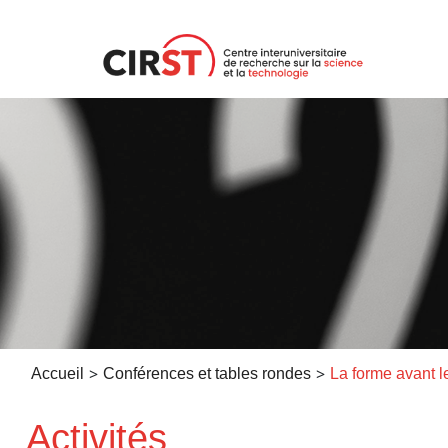
Aller
au
contenu
>
>
Accueil
Conférences et tables rondes
Activités