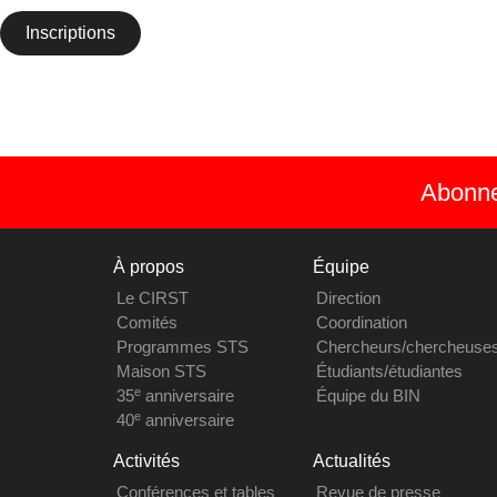
Inscriptions
Abonnez
À propos
Équipe
Le CIRST
Direction
Comités
Coordination
Programmes STS
Chercheurs/chercheuse
Maison STS
Étudiants/étudiantes
e
35
anniversaire
Équipe du BIN
e
40
anniversaire
Activités
Actualités
Conférences et tables
Revue de presse