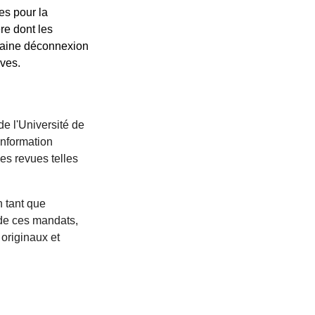
tes pour la
re dont les
ertaine déconnexion
uves.
de l'Université de
information
es revues telles
 tant que
 de ces mandats,
originaux et