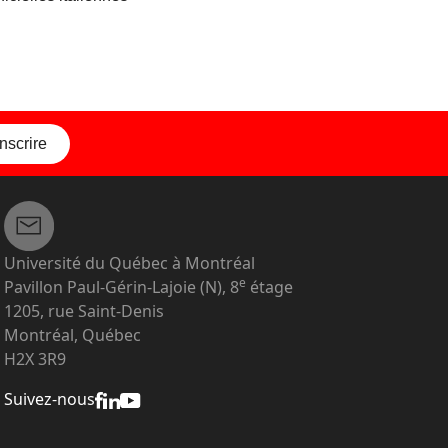
inscrire
Université du Québec à Montréal
e
Pavillon Paul-Gérin-Lajoie (N), 8
étage
1205, rue Saint-Denis
Montréal, Québec
H2X 3R9
Suivez-nous