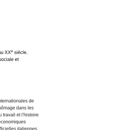
e
 au XX
siècle.
sociale et
nternationales de
 chômage dans les
ravail et l'histoire
s économiques
icielles italiennes