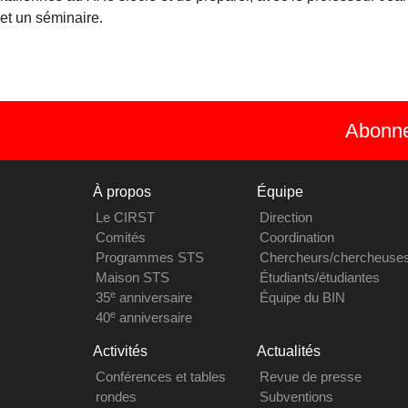
et un séminaire.
Abonnez
À propos
Équipe
Le CIRST
Direction
Comités
Coordination
Programmes STS
Chercheurs/chercheuse
Maison STS
Étudiants/étudiantes
e
35
anniversaire
Équipe du BIN
e
40
anniversaire
Activités
Actualités
Conférences et tables
Revue de presse
rondes
Subventions