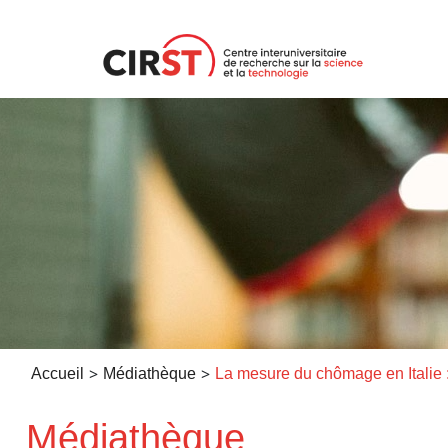
Aller
au
contenu
>
>
Accueil
Médiathèque
Médiathèque