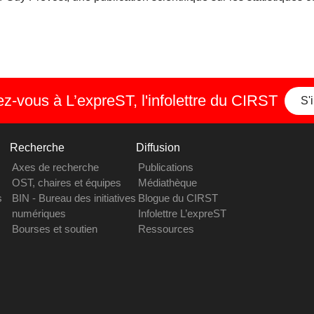
-vous à L’expreST, l'infolettre du CIRST
S'
Recherche
Diffusion
Axes de recherche
Publications
OST, chaires et équipes
Médiathèque
s
BIN - Bureau des initiatives
Blogue du CIRST
numériques
Infolettre L’expreST
Bourses et soutien
Ressources