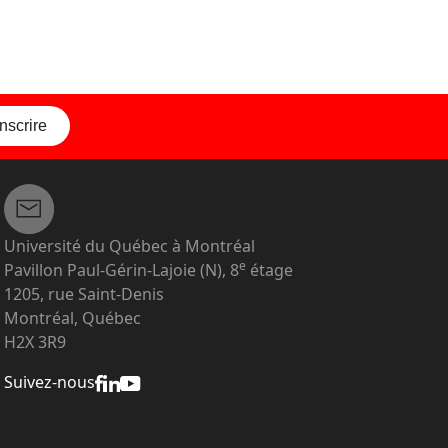
inscrire
Université du Québec à Montréal
e
Pavillon Paul-Gérin-Lajoie (N), 8
étage
1205, rue Saint-Denis
Montréal, Québec
H2X 3R9
Suivez-nous