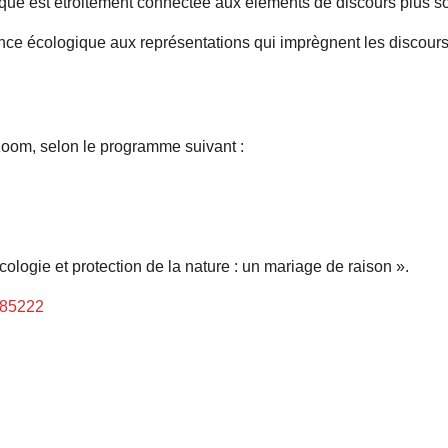
ique est étroitement connectée aux éléments de discours plus so
ence écologique aux représentations qui imprègnent les discours
 zoom, selon le programme suivant :
Écologie et protection de la nature : un mariage de raison ».
985222