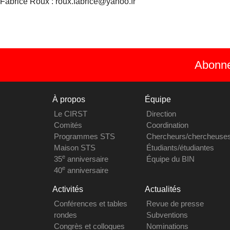
Fabrice Roux : roux.fabrice@yahoo.fr
Abonnez
À propos
Équipe
Le CIRST
Direction
Comités
Coordination
Programmes STS
Chercheurs/chercheuse
Maison STS
Étudiants/étudiantes
e
35
anniversaire
Équipe du BIN
e
40
anniversaire
Activités
Actualités
Conférences et tables
Revue de presse
rondes
Subventions
Congrès et colloques
Nominations