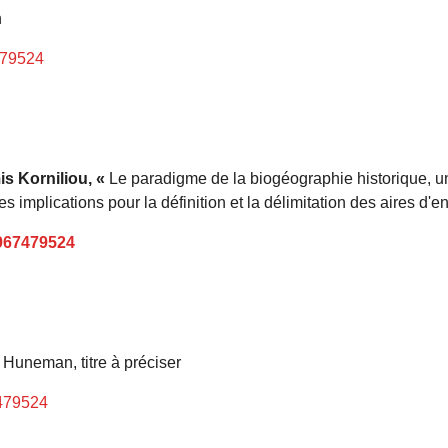
n
479524
is Korniliou, «
Le paradigme de la biogéographie historique, un
s implications pour la définition et la délimitation des aires d
8967479524
 Huneman, titre à préciser
7479524