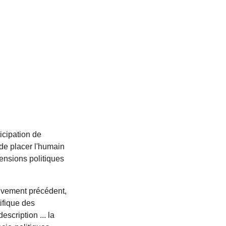
icipation de
de placer l'humain
mensions politiques
ouvement précédent,
tifique des
escription ... la