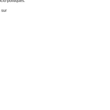
cio-politiques.
 sur