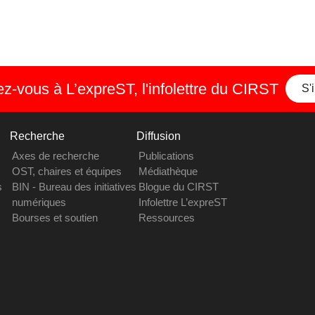
-vous à L’expreST, l'infolettre du CIRST
S'
Recherche
Diffusion
Axes de recherche
Publications
OST, chaires et équipes
Médiathèque
s
BIN - Bureau des initiatives
Blogue du CIRST
numériques
Infolettre L’expreST
Bourses et soutien
Ressources