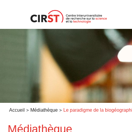
Aller
au
contenu
>
>
Accueil
Médiathèque
Médiathèque