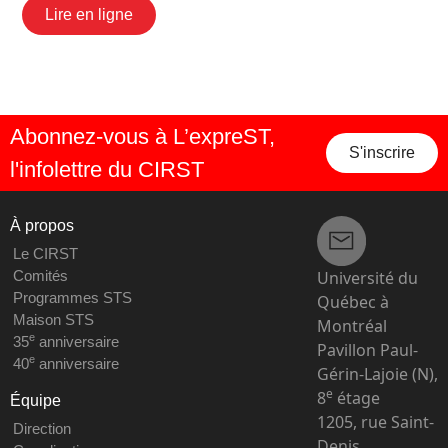
Lire en ligne
Abonnez-vous à L’expreST,
S'inscrire
l'infolettre du CIRST
À propos
Le CIRST
Université du
Comités
Programmes STS
Québec à
Maison STS
Montréal
e
35
anniversaire
Pavillon Paul-
e
40
anniversaire
Gérin-Lajoie (N),
e
8
étage
Équipe
1205, rue Saint-
Direction
Denis