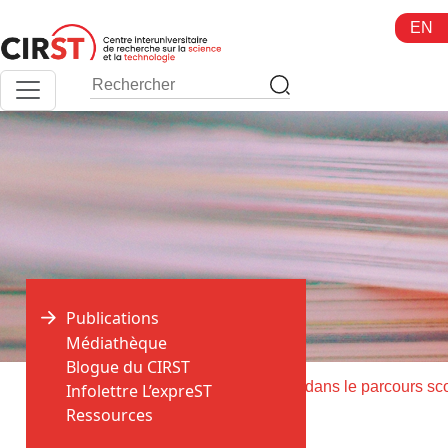
Aller
EN
au
contenu
Publications
Médiathèque
Blogue du CIRST
>
>
Accueil
Publications
Infolettre L’expreST
Ressources