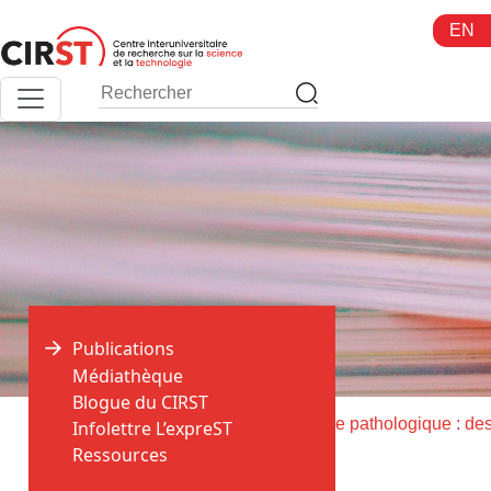
Aller
EN
au
contenu
Publications
Médiathèque
Blogue du CIRST
>
>
Accueil
Publications
Infolettre L’expreST
Ressources