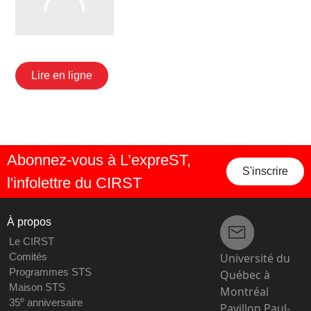
Lire en ligne
Abonnez-vous à L’expreST,
S'inscrire
l'infolettre du CIRST
À propos
Le CIRST
Université du
Comités
Programmes STS
Québec à
Maison STS
Montréal
e
35
anniversaire
Pavillon Paul-