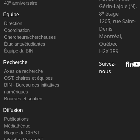
e
40
anniversaire
Gérin-Lajoie (N),
e
8
étage
Équipe
1205, rue Saint-
Direction
Denis
Coordination
Montréal,
Chercheurs/chercheuses
Québec
Étudiants/étudiantes
H2X 3R9
Équipe du BIN
Recherche
Suivez-
nous
Axes de recherche
OST, chaires et équipes
BIN - Bureau des initiatives
numériques
Bourses et soutien
Diffusion
Publications
Médiathèque
Blogue du CIRST
Infolettre L’expreST