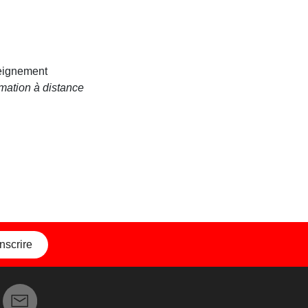
seignement
rmation à distance
inscrire