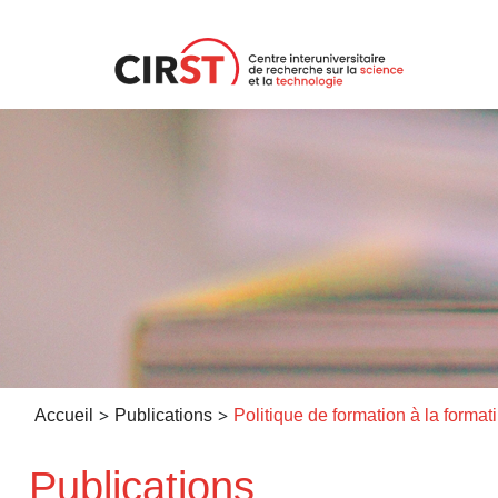
Aller
au
contenu
>
>
Accueil
Publications
Politique
Publications