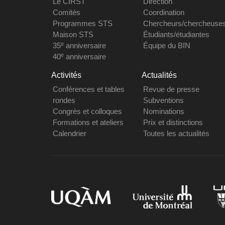
Le CIRST
Direction
Comités
Coordination
Programmes STS
Chercheurs/chercheuse
Maison STS
Étudiants/étudiantes
e
35
anniversaire
Équipe du BIN
e
40
anniversaire
Activités
Actualités
Conférences et tables
Revue de presse
rondes
Subventions
Congrès et colloques
Nominations
Formations et ateliers
Prix et distinctions
Calendrier
Toutes les actualités