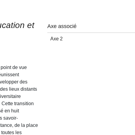
ucation et
Axe associé
Axe 2
 point de vue
éunissent
évelopper des
es lieux distants
versitaire
 Cette transition
é en huit
s savoir-
stance, de la place
 toutes les