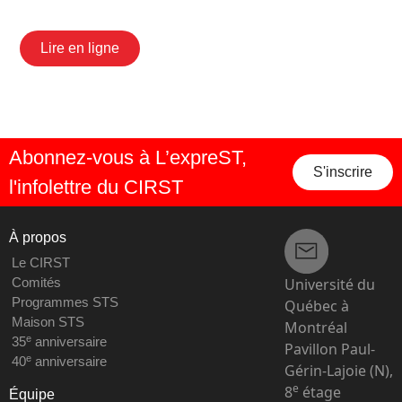
Lire en ligne
Abonnez-vous à L’expreST,
S'inscrire
l'infolettre du CIRST
À propos
Le CIRST
Université du
Comités
Programmes STS
Québec à
Maison STS
Montréal
e
35
anniversaire
Pavillon Paul-
e
40
anniversaire
Gérin-Lajoie (N),
e
8
étage
Équipe