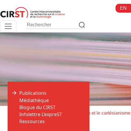
Aller
EN
au
contenu
Publications
Médiathèque
Blogue du CIRST
>
>
Accueil
Publications
Infolettre L’expreST
Ressources