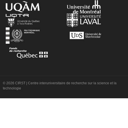
© 2026 CIRST | Centre interuniversitaire de recherche sur la science et la
technologie