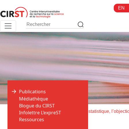
Aller
EN
au
contenu
Publications
Médiathèque
Blogue du CIRST
>
>
Accueil
Publications
Infolettre L’expreST
Ressources