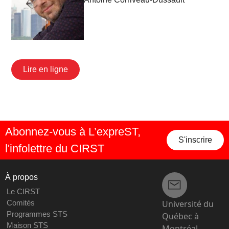
Lire en ligne
Abonnez-vous à L’expreST,
S'inscrire
l'infolettre du CIRST
À propos
Le CIRST
Université du
Comités
Programmes STS
Québec à
Maison STS
Montréal