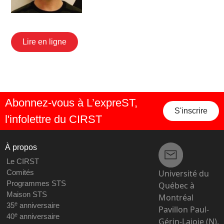
Lire en ligne
Abonnez-vous à L’expreST,
S'inscrire
l'infolettre du CIRST
À propos
Le CIRST
Université du
Comités
Programmes STS
Québec à
Maison STS
Montréal
e
35
anniversaire
Pavillon Paul-
e
40
anniversaire
Gérin-Lajoie (N),