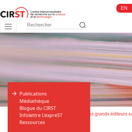
Aller
EN
au
contenu
Publications
Médiathèque
Blogue du CIRST
>
>
Accueil
Publications
Infolettre L’expreST
Ressources