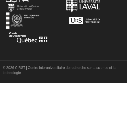
© 2026 CIRST | Centre interuniversitaire de recherche sur la science et la
technologie