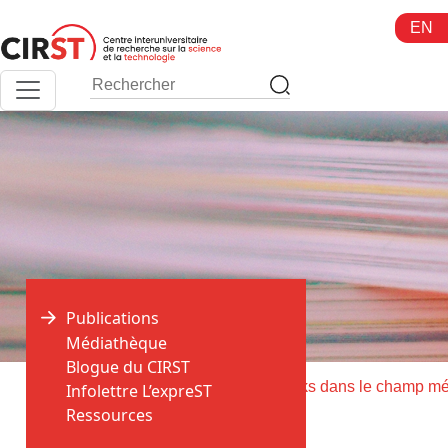
Aller
EN
au
contenu
Publications
Médiathèque
Blogue du CIRST
>
>
Accueil
Publications
Infolettre L’expreST
Ressources