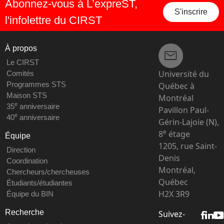
Abonnez-vous à L’expreST,
S'inscrire
l'infolettre du CIRST
À propos
Le CIRST
Université du
Comités
Programmes STS
Québec à
Maison STS
Montréal
e
35
anniversaire
Pavillon Paul-
e
40
anniversaire
Gérin-Lajoie (N),
e
8
étage
Équipe
1205, rue Saint-
Direction
Denis
Coordination
Montréal,
Chercheurs/chercheuses
Québec
Étudiants/étudiantes
H2X 3R9
Équipe du BIN
Recherche
Suivez-