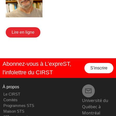
Lire en ligne
Abonnez-vous à L’expreST,
S'inscrire
l'infolettre du CIRST
À propos
Le CIRST
Université du
Comités
Programmes STS
Québec à
Maison STS
Montréal
e