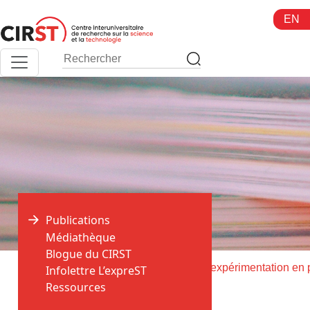
Aller
EN
au
contenu
Publications
Médiathèque
Blogue du CIRST
>
>
Accueil
Publications
Infolettre L’expreST
Ressources