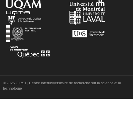
© 2026 CIRST | Centre interuniversitaire de recherche sur la science et la
technologie