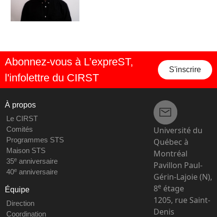
Abonnez-vous à L’expreST,
S'inscrire
l'infolettre du CIRST
À propos
Le CIRST
Université du
Comités
Programmes STS
Québec à
Maison STS
Montréal
e
35
anniversaire
Pavillon Paul-
e
40
anniversaire
Gérin-Lajoie (N),
e
8
étage
Équipe
1205, rue Saint-
Direction
Denis
Coordination