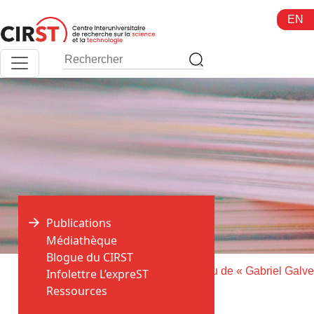
Aller
EN
au
contenu
Publications
Médiathèque
Blogue du CIRST
>
>
Accueil
Publications
Infolettre L’expreST
Ressources