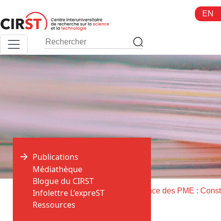
Aller
EN
au
contenu
Publications
Médiathèque
Blogue du CIRST
>
>
Accueil
Publications
Infolettre L’expreST
Ressources