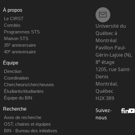
À propos
Le CIRST
Université du
Comités
Programmes STS
Québec à
Maison STS
Montréal
e
35
anniversaire
Pavillon Paul-
e
40
anniversaire
Gérin-Lajoie (N),
e
8
étage
Équipe
1205, rue Saint-
Direction
Denis
Coordination
Montréal,
Chercheurs/chercheuses
Québec
Étudiants/étudiantes
H2X 3R9
Équipe du BIN
Recherche
Suivez-
nous
Axes de recherche
OST, chaires et équipes
BIN - Bureau des initiatives