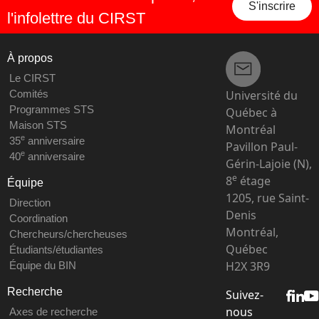
S'inscrire
l'infolettre du CIRST
À propos
Le CIRST
Université du
Comités
Programmes STS
Québec à
Maison STS
Montréal
e
35
anniversaire
Pavillon Paul-
e
40
anniversaire
Gérin-Lajoie (N),
e
8
étage
Équipe
1205, rue Saint-
Direction
Denis
Coordination
Montréal,
Chercheurs/chercheuses
Québec
Étudiants/étudiantes
H2X 3R9
Équipe du BIN
Recherche
Suivez-
nous
Axes de recherche