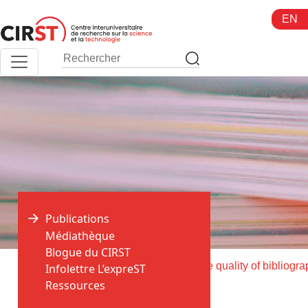
Aller
EN
au
contenu
Publications
Médiathèque
Blogue du CIRST
>
>
Accueil
Publications
Infolettre L’expreST
Ressources