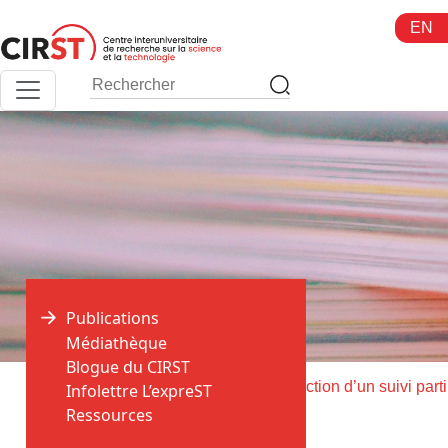
Aller
EN
au
contenu
Publications
Médiathèque
Blogue du CIRST
>
>
Accueil
Publications
La 
Infolettre L’expreST
Ressources