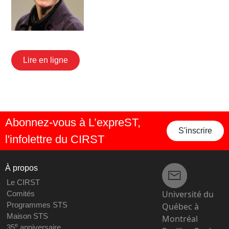
Lire en ligne
Abonnez-vous à L’expreST,
S'inscrire
l'infolettre du CIRST
À propos
Le CIRST
Université du
Comités
Programmes STS
Québec à
Maison STS
Montréal
e
35
anniversaire