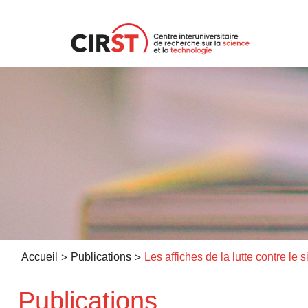
Aller
au
contenu
>
>
Accueil
Publications
Publications