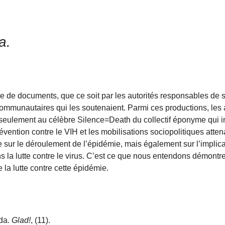
a.
e de documents, que ce soit par les autorités responsables de s
 communautaires qui les soutenaient. Parmi ces productions, les
 seulement au célèbre Silence=Death du collectif éponyme qui in
révention contre le VIH et les mobilisations sociopolitiques atte
e sur le déroulement de l’épidémie, mais également sur l’implica
la lutte contre le virus. C’est ce que nous entendons démontre
e la lutte contre cette épidémie.
ida.
Glad!
, (11).