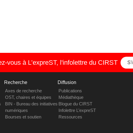
-vous à L’expreST, l'infolettre du CIRST
S'
Recherche
Diffusion
Axes de recherche
Publications
OST, chaires et équipes
Médiathèque
s
BIN - Bureau des initiatives
Blogue du CIRST
numériques
Infolettre L’expreST
Bourses et soutien
Ressources