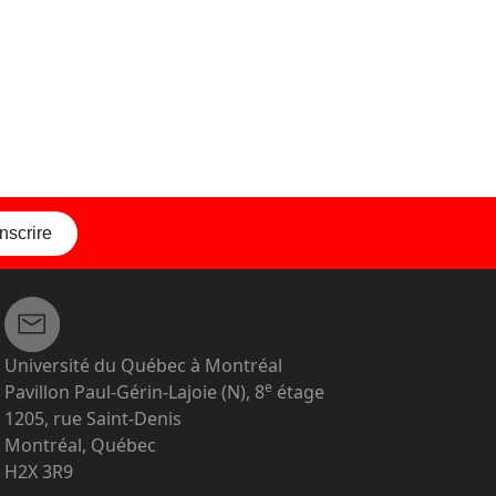
inscrire
Université du Québec à Montréal
e
Pavillon Paul-Gérin-Lajoie (N), 8
étage
1205, rue Saint-Denis
Montréal, Québec
H2X 3R9