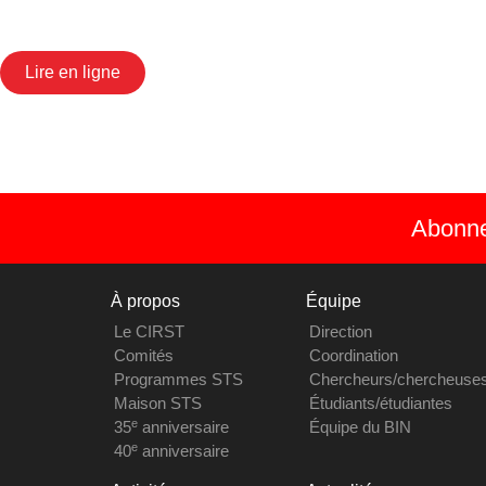
Lire en ligne
Abonnez
À propos
Équipe
Le CIRST
Direction
Comités
Coordination
Programmes STS
Chercheurs/chercheuse
Maison STS
Étudiants/étudiantes
e
35
anniversaire
Équipe du BIN
e
40
anniversaire