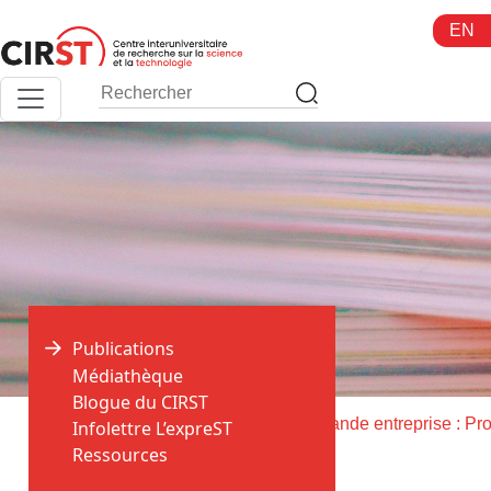
Aller
EN
au
contenu
Publications
Médiathèque
Blogue du CIRST
>
>
Accueil
Publications
Infolettre L’expreST
Ressources