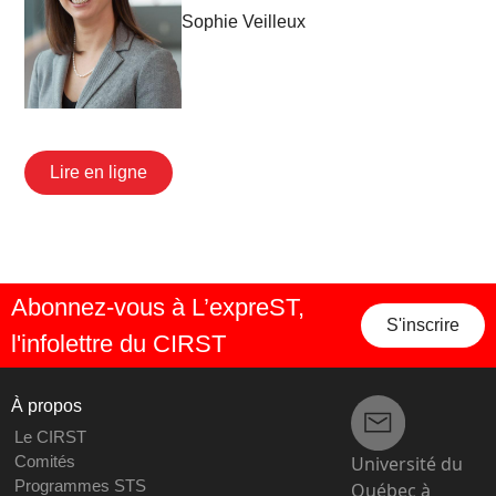
Sophie Veilleux
Lire en ligne
Abonnez-vous à L’expreST,
S'inscrire
l'infolettre du CIRST
À propos
Le CIRST
Université du
Comités
Programmes STS
Québec à