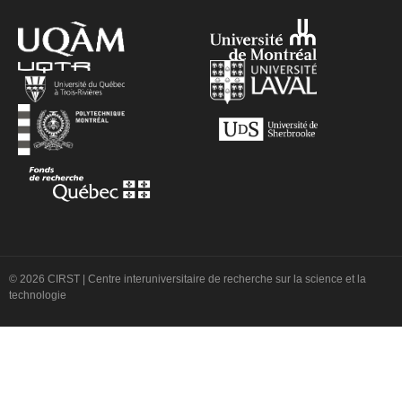
© 2026 CIRST | Centre interuniversitaire de recherche sur la science et la
technologie