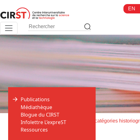
Aller
EN
au
contenu
Publications
Médiathèque
Blogue du CIRST
>
>
Accueil
Publications
Les i
Infolettre L’expreST
Ressources