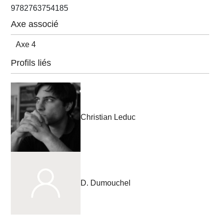
9782763754185
Axe associé
Axe 4
Profils liés
Christian Leduc
D. Dumouchel