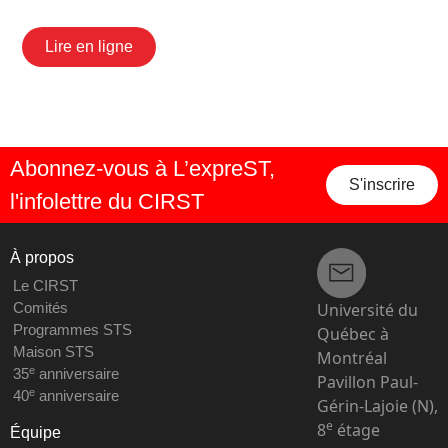
Lire en ligne
Abonnez-vous à L’expreST,
S'inscrire
l'infolettre du CIRST
À propos
Le CIRST
Université du
Comités
Programmes STS
Québec à
Maison STS
Montréal
e
35
anniversaire
Pavillon Paul-
e
40
anniversaire
Gérin-Lajoie (N),
e
8
étage
Équipe