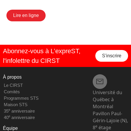
Lire en ligne
Abonnez-vous à L’expreST,
S'inscrire
l'infolettre du CIRST
À propos
Le CIRST
Université du
Comités
Programmes STS
Québec à
Maison STS
Montréal
e
35
anniversaire
Pavillon Paul-
e
40
anniversaire
Gérin-Lajoie (N),
e
8
étage
Équipe