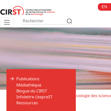
Aller
EN
au
contenu
Publications
Médiathèque
Blogue du CIRST
>
>
Accueil
Publications
Infolettre L’expreST
Ressources