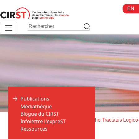
Aller
EN
au
contenu
Publications
Médiathèque
Blogue du CIRST
>
>
Accueil
Publications
Infolettre L’expreST
Ressources