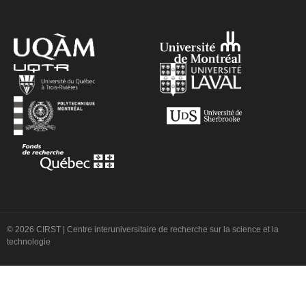
© 2026 CIRST | Centre interuniversitaire de recherche sur la science et la
technologie