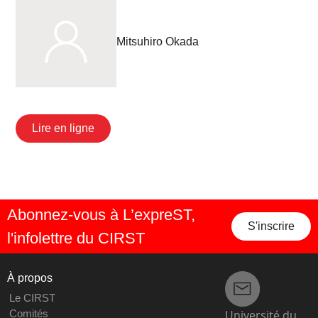
Mitsuhiro Okada
Lire en ligne
Abonnez-vous à L’expreST,
S'inscrire
l'infolettre du CIRST
À propos
Le CIRST
Université du
Comités