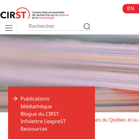
Aller
EN
au
contenu
Publications
Médiathèque
Blogue du CIRST
>
>
Accueil
Publications
Infolettre L’expreST
Ressources