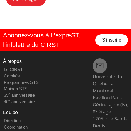
Abonnez-vous à L’expreST,
S'inscrire
l'infolettre du CIRST
À propos
Le CIRST
Université du
Comités
Programmes STS
Québec à
Maison STS
Montréal
e
35
anniversaire
Pavillon Paul-
e
40
anniversaire
Gérin-Lajoie (N),
e
8
étage
Équipe
1205, rue Saint-
Direction
Denis
Coordination