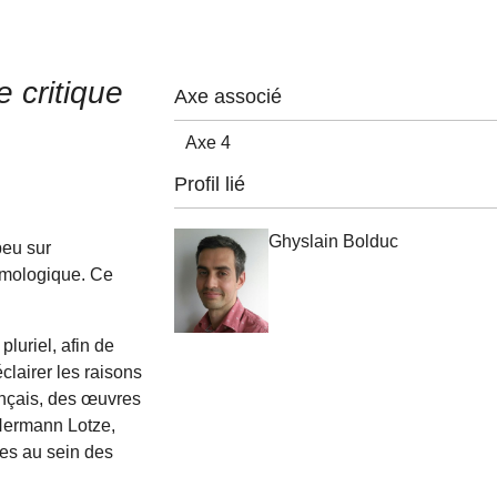
 critique
Axe associé
Axe 4
Profil lié
Ghyslain Bolduc
peu sur
émologique. Ce
pluriel, afin de
clairer les raisons
rançais, des œuvres
 Hermann Lotze,
mes au sein des