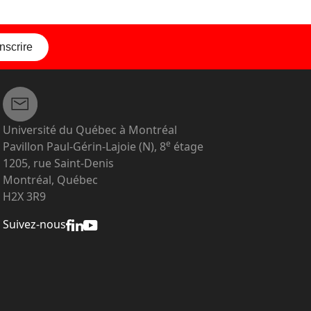
inscrire
Université du Québec à Montréal
e
Pavillon Paul-Gérin-Lajoie (N), 8
étage
1205, rue Saint-Denis
Montréal, Québec
H2X 3R9
Suivez-nous