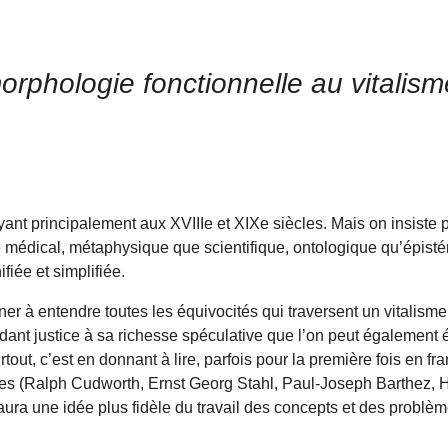
phologie fonctionnelle au vitalisme
nt princi­pa­lement aux XVIIIe et XIXe siècles. Mais on insiste 
 médical, métaphysique que scientifique, ontologique qu’épist
iée et simplifiée.
er à entendre toutes les équivocités qui traversent un vitalisme 
ndant justice à sa richesse spéculative que l’on peut également é
out, c’est en donnant à lire, parfois pour la première fois en f
iques (Ralph Cudworth, Ernst Georg Stahl, Paul-Joseph Barthez,
ura une idée plus fidèle du travail des concepts et des problè