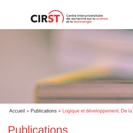
Aller
au
contenu
>
>
Accueil
Publications
Publications