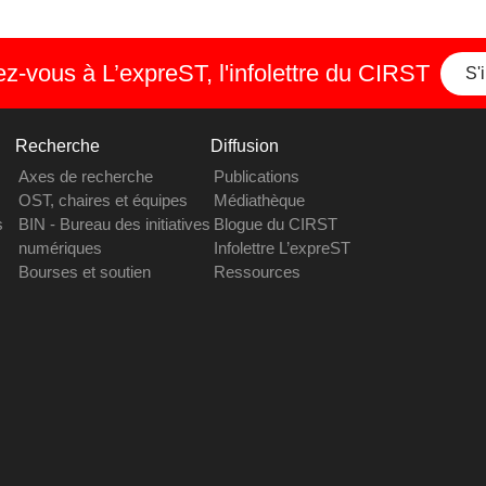
-vous à L’expreST, l'infolettre du CIRST
S'
Recherche
Diffusion
Axes de recherche
Publications
OST, chaires et équipes
Médiathèque
s
BIN - Bureau des initiatives
Blogue du CIRST
numériques
Infolettre L’expreST
Bourses et soutien
Ressources