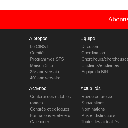
Abonnez
À propos
Équipe
Le CIRST
Direction
Comités
Coordination
Programmes STS
Chercheurs/chercheuse
Maison STS
Étudiants/étudiantes
e
35
anniversaire
Équipe du BIN
e
40
anniversaire
Activités
Actualités
Conférences et tables
Revue de presse
rondes
Subventions
Congrès et colloques
Nominations
Formations et ateliers
Prix et distinctions
Calendrier
Toutes les actualités