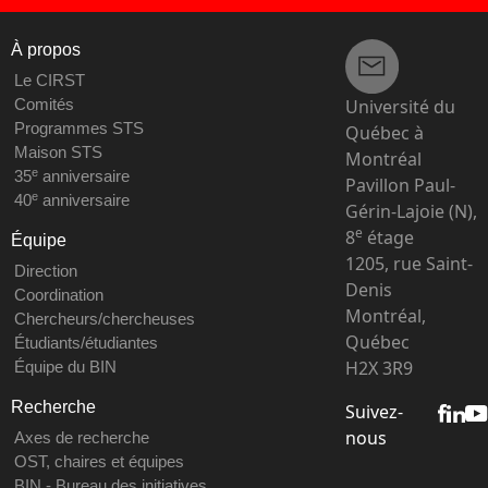
À propos
Le CIRST
Université du
Comités
Programmes STS
Québec à
Maison STS
Montréal
e
35
anniversaire
Pavillon Paul-
e
40
anniversaire
Gérin-Lajoie (N),
e
8
étage
Équipe
1205, rue Saint-
Direction
Denis
Coordination
Montréal,
Chercheurs/chercheuses
Québec
Étudiants/étudiantes
H2X 3R9
Équipe du BIN
Recherche
Suivez-
nous
Axes de recherche
OST, chaires et équipes
BIN - Bureau des initiatives