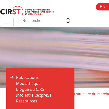
Aller
EN
au
contenu
Publications
Médiathèque
Blogue du CIRST
>
>
Accueil
Publications
Infolettre L’expreST
Ressources