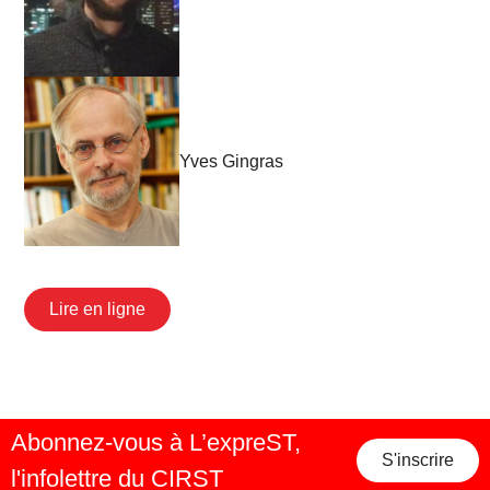
Yves Gingras
Lire en ligne
Abonnez-vous à L’expreST,
S'inscrire
l'infolettre du CIRST