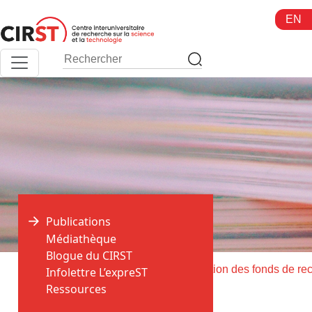
Aller
EN
au
contenu
Publications
Médiathèque
Blogue du CIRST
>
>
Accueil
Publications
Infolettre L’expreST
Ressources