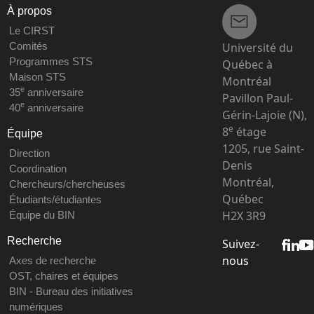
À propos
Le CIRST
Université du
Comités
Programmes STS
Québec à
Maison STS
Montréal
e
35
anniversaire
Pavillon Paul-
e
40
anniversaire
Gérin-Lajoie (N),
e
8
étage
Équipe
1205, rue Saint-
Direction
Denis
Coordination
Montréal,
Chercheurs/chercheuses
Québec
Étudiants/étudiantes
H2X 3R9
Équipe du BIN
Recherche
Suivez-
nous
Axes de recherche
OST, chaires et équipes
BIN - Bureau des initiatives
numériques