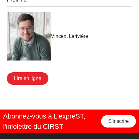
Vincent Larivière
Lire en ligne
Abonnez-vous à L’expreST,
S'inscrire
l'infolettre du CIRST