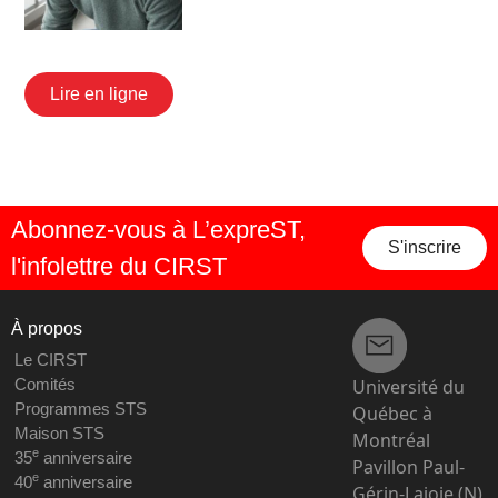
Lire en ligne
Abonnez-vous à L’expreST,
S'inscrire
l'infolettre du CIRST
À propos
Le CIRST
Université du
Comités
Programmes STS
Québec à
Maison STS
Montréal
e
35
anniversaire
Pavillon Paul-
e
40
anniversaire
Gérin-Lajoie (N),