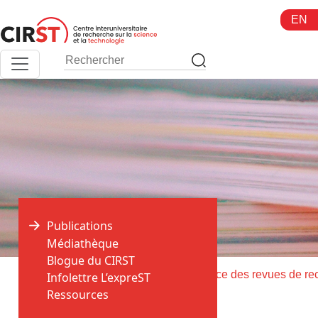
Aller
EN
au
contenu
Publications
Médiathèque
Blogue du CIRST
>
>
Accueil
Publications
Infolettre L’expreST
Ressources