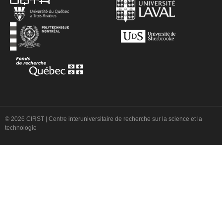
© 2026 CIRST | Centre interuniversitaire de recherche sur la science et la
technologie