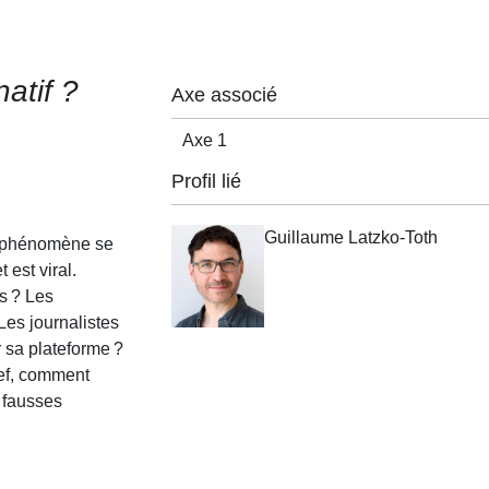
atif ?
Axe associé
Axe 1
Profil lié
Guillaume Latzko-Toth
le phénomène se
est viral.
s ? Les
Les journalistes
r sa plateforme ?
Bref, comment
s fausses