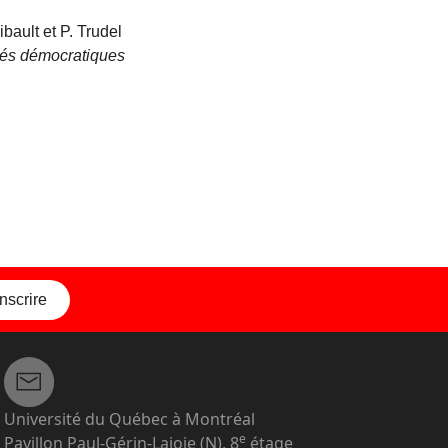
bault et P. Trudel
tés démocratiques
inscrire
Université du Québec à Montréal
e
Pavillon Paul-Gérin-Lajoie (N), 8
étage