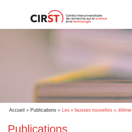
Aller
au
contenu
>
>
Accueil
Publications
Les « faus
Publications