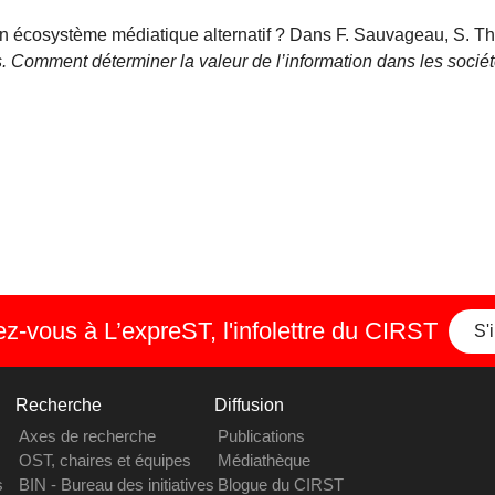
un écosystème médiatique alternatif ? Dans F. Sauvageau, S. Thi
 Comment déterminer la valeur de l’information dans les socié
-vous à L’expreST, l'infolettre du CIRST
S'
Recherche
Diffusion
Axes de recherche
Publications
OST, chaires et équipes
Médiathèque
s
BIN - Bureau des initiatives
Blogue du CIRST