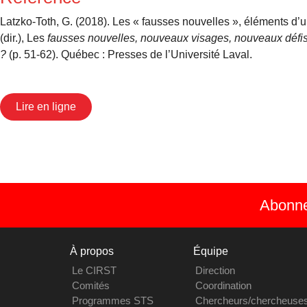
Latzko-Toth, G. (2018). Les « fausses nouvelles », éléments d’
(dir.), Les
fausses nouvelles, nouveaux visages, nouveaux défis.
?
(p. 51-62). Québec : Presses de l’Université Laval.
Lire en ligne
Abonnez
À propos
Équipe
Le CIRST
Direction
Comités
Coordination
Programmes STS
Chercheurs/chercheuse