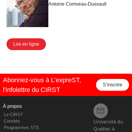
Antoine Corriveau-Dussault
Lire en ligne
Abonnez-vous à L’expreST,
S'inscrire
l'infolettre du CIRST
À propos
Le CIRST
Université du
Comités
Programmes STS
Québec à