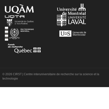
© 2026 CIRST | Centre interuniversitaire de recherche sur la science et la
technologie