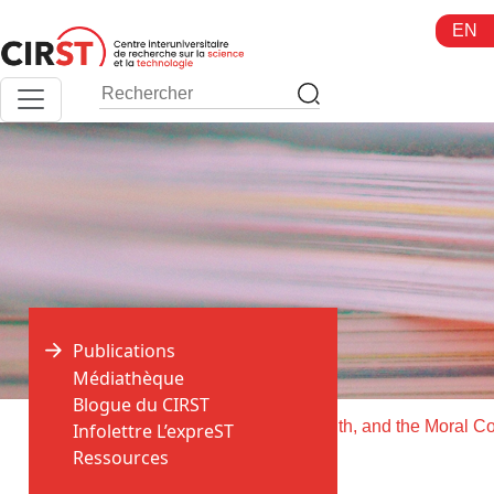
Aller
EN
au
contenu
Publications
Médiathèque
Blogue du CIRST
>
>
Accueil
Publications
Infolettre L’expreST
Ressources