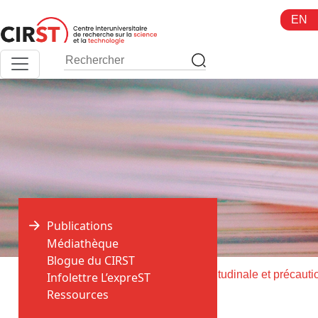
Aller
EN
au
contenu
Publications
Médiathèque
Blogue du CIRST
>
>
Accueil
Publications
Infolettre L’expreST
Ressources