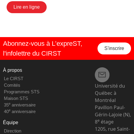
Lire en ligne
Abonnez-vous à L’expreST,
S'inscrire
l'infolettre du CIRST
À propos
Le CIRST
Université du
Comités
Programmes STS
Québec à
Maison STS
Montréal
e
35
anniversaire
Pavillon Paul-
e
40
anniversaire
Gérin-Lajoie (N),
e
8
étage
Équipe
1205, rue Saint-
Direction