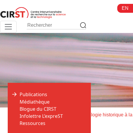
Aller
EN
au
contenu
Publications
Médiathèque
Blogue du CIRST
>
>
Accueil
Publications
Infolettre L’expreST
Ressources