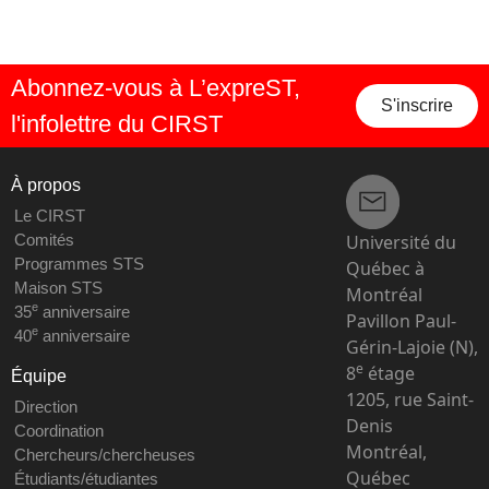
Abonnez-vous à L’expreST,
S'inscrire
l'infolettre du CIRST
À propos
Le CIRST
Université du
Comités
Programmes STS
Québec à
Maison STS
Montréal
e
35
anniversaire
Pavillon Paul-
e
40
anniversaire
Gérin-Lajoie (N),
e
8
étage
Équipe
1205, rue Saint-
Direction
Denis
Coordination
Montréal,
Chercheurs/chercheuses
Québec
Étudiants/étudiantes