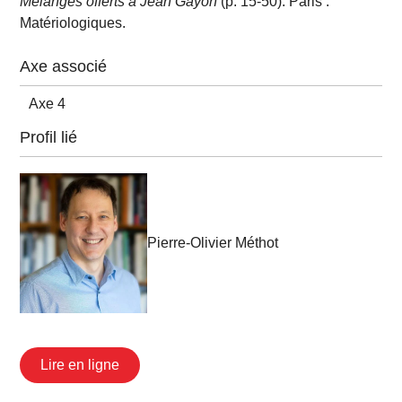
Mélanges offerts à Jean Gayon
(p. 15-50). Paris :
Matériologiques.
Axe associé
Axe 4
Profil lié
Pierre-Olivier Méthot
Lire en ligne