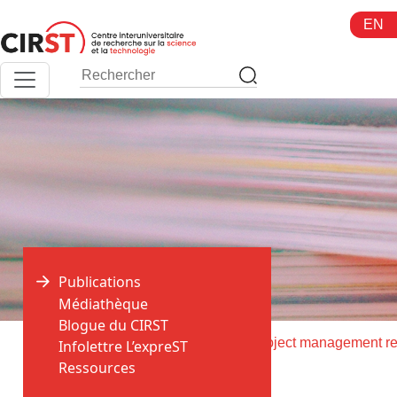
Aller
EN
au
contenu
Publications
Médiathèque
Blogue du CIRST
>
>
Accueil
Publications
Infolettre L’expreST
Ressources