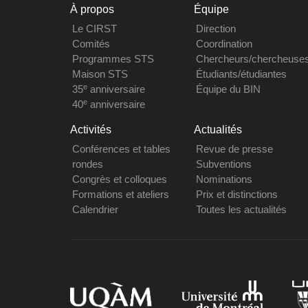
À propos
Équipe
Le CIRST
Direction
Comités
Coordination
Programmes STS
Chercheurs/chercheuse
Maison STS
Étudiants/étudiantes
e
35
anniversaire
Équipe du BIN
e
40
anniversaire
Activités
Actualités
Conférences et tables
Revue de presse
rondes
Subventions
Congrès et colloques
Nominations
Formations et ateliers
Prix et distinctions
Calendrier
Toutes les actualités