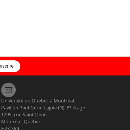
inscrire
Université du Québec à Montréal
e
Pavillon Paul-Gérin-Lajoie (N), 8
étage
1205, rue Saint-Denis
Montréal, Québec
H2X 3R9