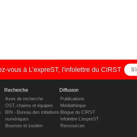
-vous à L’expreST, l'infolettre du CIRST
S'
Recherche
Diffusion
Axes de recherche
Publications
OST, chaires et équipes
Médiathèque
s
BIN - Bureau des initiatives
Blogue du CIRST
numériques
Infolettre L’expreST
Bourses et soutien
Ressources