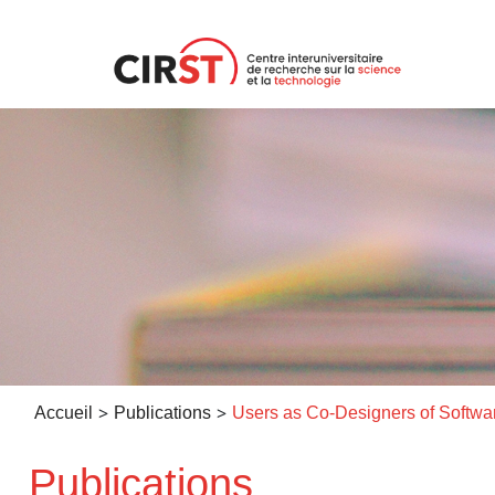
Aller
au
contenu
>
>
Accueil
Publications
Publications