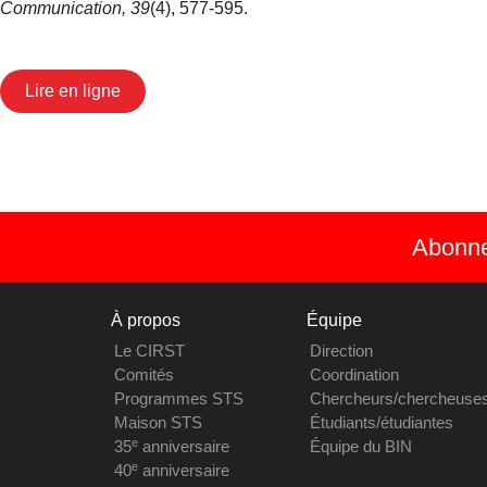
Communication, 39
(4), 577-595.
Lire en ligne
Abonnez
À propos
Équipe
Le CIRST
Direction
Comités
Coordination
Programmes STS
Chercheurs/chercheuse
Maison STS
Étudiants/étudiantes
e
35
anniversaire
Équipe du BIN
e
40
anniversaire