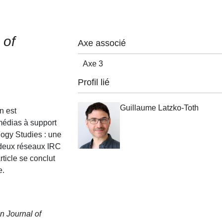
 of
Axe associé
Axe 3
Profil lié
Guillaume Latzko-Toth
n est
médias à support
ogy Studies : une
e deux réseaux IRC
ticle se conclut
e.
 Journal of