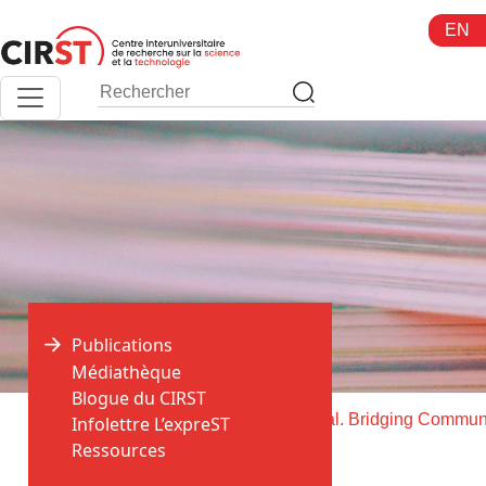
Aller
EN
au
contenu
Publications
Médiathèque
Blogue du CIRST
>
>
Accueil
Publications
Infolettre L’expreST
Ressources