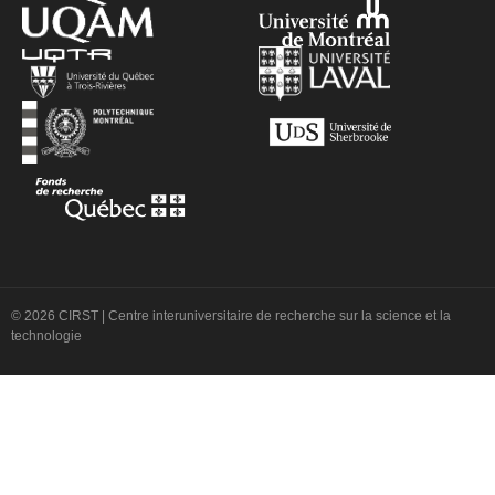
© 2026 CIRST | Centre interuniversitaire de recherche sur la science et la
technologie