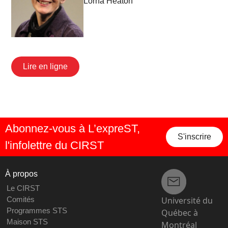
Lorna Heaton
Lire en ligne
Abonnez-vous à L’expreST,
S'inscrire
l'infolettre du CIRST
À propos
Le CIRST
Université du
Comités
Programmes STS
Québec à
Maison STS
Montréal