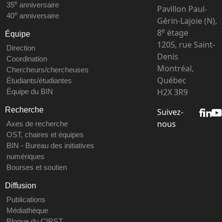
e
35
anniversaire
Pavillon Paul-
e
40
anniversaire
Gérin-Lajoie (N),
e
8
étage
Équipe
1205, rue Saint-
Direction
Denis
Coordination
Montréal,
Chercheurs/chercheuses
Québec
Étudiants/étudiantes
H2X 3R9
Équipe du BIN
Recherche
Suivez-
nous
Axes de recherche
OST, chaires et équipes
BIN - Bureau des initiatives
numériques
Bourses et soutien
Diffusion
Publications
Médiathèque
Blogue du CIRST