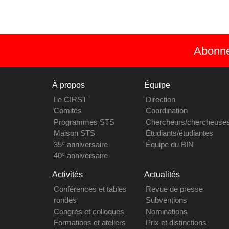
Abonnez
À propos
Équipe
Le CIRST
Direction
Comités
Coordination
Programmes STS
Chercheurs/chercheuse
Maison STS
Étudiants/étudiantes
e
35
anniversaire
Équipe du BIN
e
40
anniversaire
Activités
Actualités
Conférences et tables
Revue de presse
rondes
Subventions
Congrès et colloques
Nominations
Formations et ateliers
Prix et distinctions