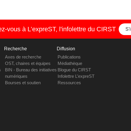
-vous à L’expreST, l'infolettre du CIRST
S'
Recherche
Diffusion
Axes de recherche
Publications
OST, chaires et équipes
Médiathèque
s
BIN - Bureau des initiatives
Blogue du CIRST
numériques
Infolettre L’expreST
Bourses et soutien
Ressources