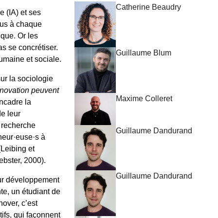
Catherine Beaudry
e (IA) et ses
ndus à chaque
que. Or les
s se concrétiser.
Guillaume Blum
umaine et sociale.
sur la sociologie
nnovation peuvent
Maxime Colleret
encadre la
e leur
a recherche
Guillaume Dandurand
cheur·euse·s à
Leibing et
bster, 2000).
Guillaume Dandurand
eur développement
te, un étudiant de
nover, c’est
ifs, qui façonnent