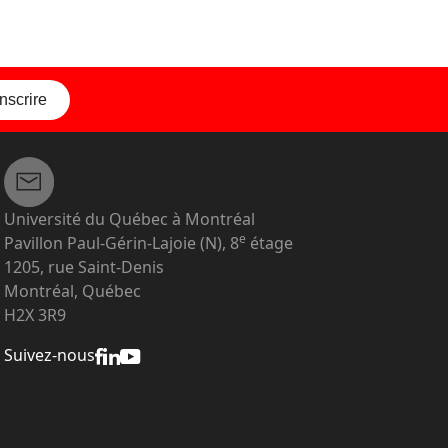
inscrire
Université du Québec à Montréal
e
Pavillon Paul-Gérin-Lajoie (N), 8
étage
1205, rue Saint-Denis
Montréal, Québec
H2X 3R9
Suivez-nous