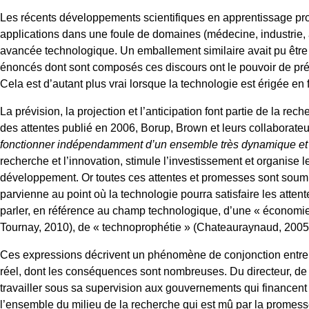
Les récents développements scientifiques en apprentissage profond
applications dans une foule de domaines (médecine, industrie, 
avancée technologique. Un emballement similaire avait pu êtr
énoncés dont sont composés ces discours ont le pouvoir de prés
Cela est d’autant plus vrai lorsque la technologie est érigée en
La prévision, la projection et l’anticipation font partie de la rec
des attentes publié en 2006, Borup, Brown et leurs collaborateur
fonctionner indépendamment d’un ensemble très dynamique et v
recherche et l’innovation, stimule l’investissement et organise
développement. Or toutes ces attentes et promesses sont soumis
parvienne au point où la technologie pourra satisfaire les atte
parler, en référence au champ technologique, d’une « économie d
Tournay, 2010), de « technoprophétie » (Chateauraynaud, 2005)
Ces expressions décrivent un phénomène de conjonction entre l
réel, dont les conséquences sont nombreuses. Du directeur, de 
travailler sous sa supervision aux gouvernements qui financent u
l’ensemble du milieu de la recherche qui est mû par la promesse