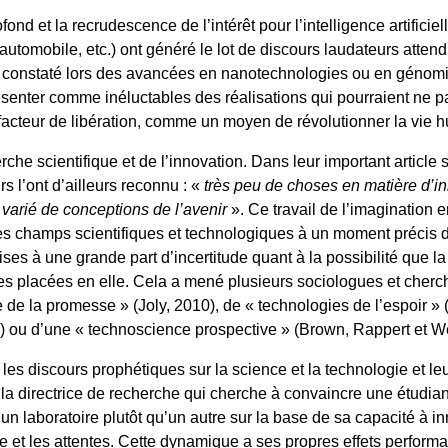
 et la recrudescence de l’intérêt pour l’intelligence artificiell
automobile, etc.) ont généré le lot de discours laudateurs atte
e constaté lors des avancées en nanotechnologies ou en génomi
enter comme inéluctables des réalisations qui pourraient ne pa
 facteur de libération, comme un moyen de révolutionner la vie h
herche scientifique et de l’innovation. Dans leur important article 
s l’ont d’ailleurs reconnu : «
très peu de choses en matière d’i
arié de conceptions de l’avenir
». Ce travail de l’imagination 
 les champs scientifiques et technologiques à un moment précis d
es à une grande part d’incertitude quant à la possibilité que l
ntes placées en elle. Cela a mené plusieurs sociologues et cher
e la promesse » (Joly, 2010), de « technologies de l’espoir » (
 ou d’une « technoscience prospective » (Brown, Rappert et We
es discours prophétiques sur la science et la technologie et l
la directrice de recherche qui cherche à convaincre une étudian
n laboratoire plutôt qu’un autre sur la base de sa capacité à in
 et les attentes. Cette dynamique a ses propres effets performat