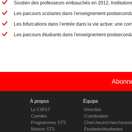
Soutien des professeurs embauchés en 2012, Institutio
Les parcours scolaires dans l'enseignement postseconda
Les bifurcations dans l'entrée dans la vie active: une
Les parcours étudiants dans l'enseignement postsecond
Abonnez
À propos
Équipe
Le CIRST
Direction
Comités
Coordination
Programmes STS
Chercheurs/chercheuse
Maison STS
Étudiants/étudiantes