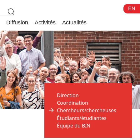
EN
Diffusion
Activités
Actualités
Direction
Coordination
Chercheurs/chercheuses
Étudiants/étudiantes
Équipe du BIN