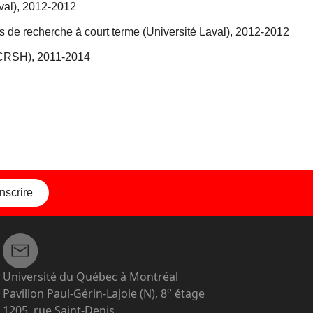
val), 2012-2012
 de recherche à court terme (Université Laval), 2012-2012
 (CRSH), 2011-2014
inscrire
Université du Québec à Montréal
e
Pavillon Paul-Gérin-Lajoie (N), 8
étage
1205, rue Saint-Denis