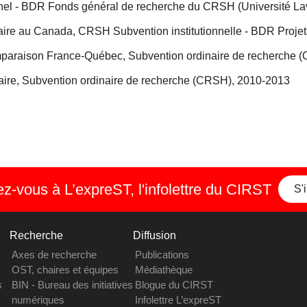
nnel - BDR Fonds général de recherche du CRSH (Université La
ire au Canada, CRSH Subvention institutionnelle - BDR Projets
 comparaison France-Québec, Subvention ordinaire de recherche
aire, Subvention ordinaire de recherche (CRSH), 2010-2013
-vous à L’expreST, l'infolettre du CIRST
S'
Recherche
Diffusion
Axes de recherche
Publications
OST, chaires et équipes
Médiathèque
s
BIN - Bureau des initiatives
Blogue du CIRST
numériques
Infolettre L’expreST