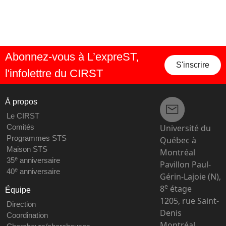
Abonnez-vous à L’expreST,
S'inscrire
l'infolettre du CIRST
À propos
Le CIRST
Université du
Comités
Programmes STS
Québec à
Maison STS
Montréal
e
35
anniversaire
Pavillon Paul-
e
40
anniversaire
Gérin-Lajoie (N),
e
8
étage
Équipe
1205, rue Saint-
Direction
Denis
Coordination
Montréal,