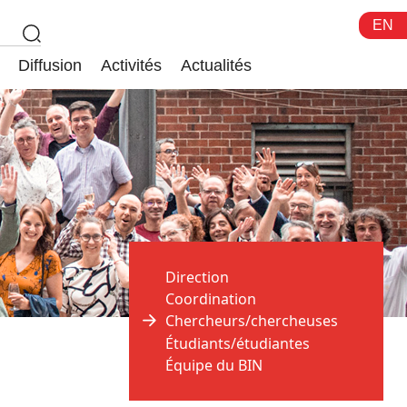
EN
Diffusion
Activités
Actualités
Direction
Coordination
Chercheurs/chercheuses
Étudiants/étudiantes
Équipe du BIN