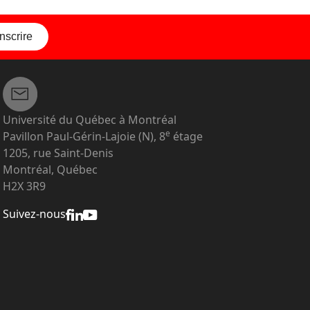
inscrire
Université du Québec à Montréal
e
Pavillon Paul-Gérin-Lajoie (N), 8
étage
1205, rue Saint-Denis
Montréal, Québec
H2X 3R9
Suivez-nous