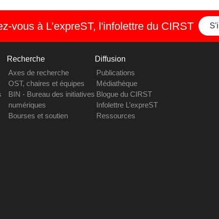
-vous à L’expreST, l'infolettre du CIRST
S'
Recherche
Diffusion
Axes de recherche
Publications
OST, chaires et équipes
Médiathèque
s
BIN - Bureau des initiatives
Blogue du CIRST
numériques
Infolettre L’expreST
Bourses et soutien
Ressources