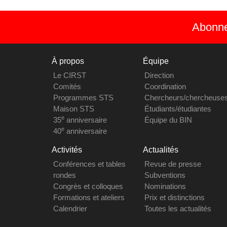
Abonnez
À propos
Équipe
Le CIRST
Direction
Comités
Coordination
Programmes STS
Chercheurs/chercheuse
Maison STS
Étudiants/étudiantes
e
35
anniversaire
Équipe du BIN
e
40
anniversaire
Activités
Actualités
Conférences et tables
Revue de presse
rondes
Subventions
Congrès et colloques
Nominations
Formations et ateliers
Prix et distinctions
Calendrier
Toutes les actualités